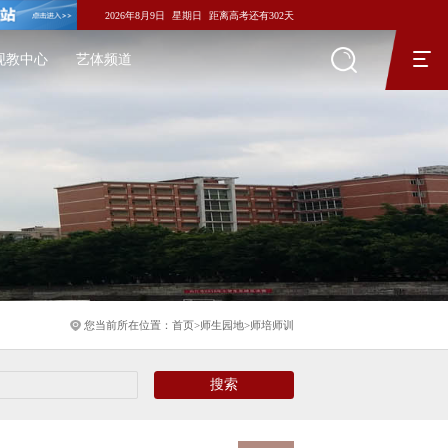
2026年8月9日
星期日
距离高考还有
302
天
现教中心
艺体频道
您当前所在位置：
首页
>
师生园地
>
师培师训
搜索