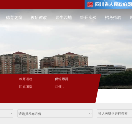
德育之窗
教研教改
师生园地
经开实验
招考招聘
教师活动
师培师训
团旗团徽
红领巾
请选择发布月份