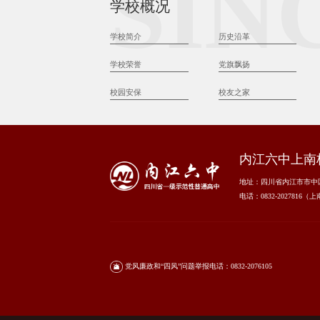
SIN
学校概况
学校简介
历史沿革
学校荣誉
党旗飘扬
校园安保
校友之家
内江六中上南
地址：四川省内江市市中区
电话：0832-2027816（
党风廉政和“四风”问题举报电话：0832-2076105