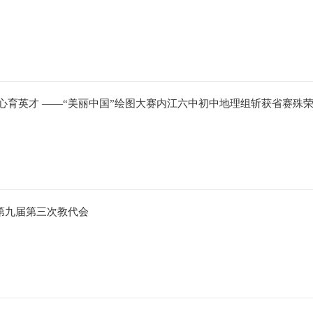
妙手绘山河 匠心育英才 ——“美丽中国”绘图大赛内江六中初中地理组斩获省赛殊
第九届第三次教代会