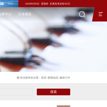
2026年8月6日
星期四
距离高考还有
305
天
现教中心
艺体频道
您当前所在位置：
首页
>
新闻动态
>
媒体六中
搜索