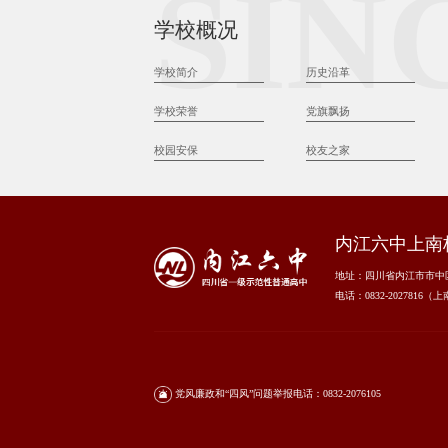
SIN
学校概况
学校简介
历史沿革
学校荣誉
党旗飘扬
校园安保
校友之家
内江六中上南
地址：四川省内江市市中区
电话：0832-2027816（
党风廉政和“四风”问题举报电话：0832-2076105