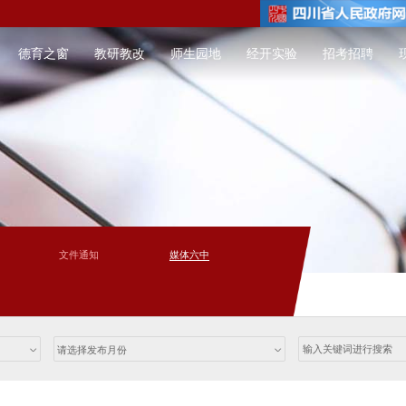
德育之窗
教研教改
师生园地
经开实验
招考招聘
文件通知
媒体六中
请选择发布月份