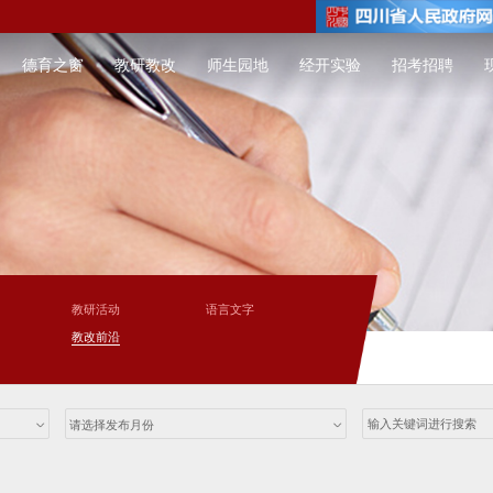
德育之窗
教研教改
师生园地
经开实验
招考招聘
教研活动
语言文字
教改前沿
请选择发布月份