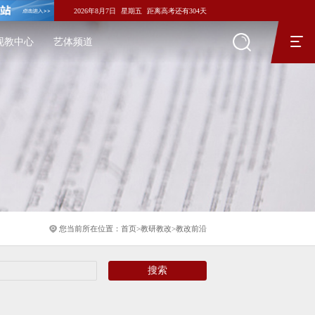
2026年8月7日
星期五
距离高考还有
304
天
现教中心
艺体频道
您当前所在位置：
首页
>
教研教改
>
教改前沿
搜索