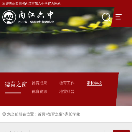
欢迎光临四川省内江市第六中学官方网站
德育成果
德育工作
家长学校
德育之窗
德育资源
地震科普
您当前所在位置：
首页
>
德育之窗
>
家长学校