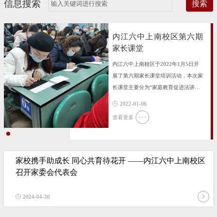
信息搜索
搜索
内江六中上南校区第六期
家长课堂
内江六中上南校区于2022年1月5日开
展了第六期家长课堂培训活动，本次家
长课堂主要分为“家庭教育促进法讲
解”、“亲子沟通培训”和“家长互动”三
2022-01-06
个环节。
查看更多
​家校携手助成长 同心共育待花开 ——内江六中上南校区
召开家委会代表会
2024-04-30