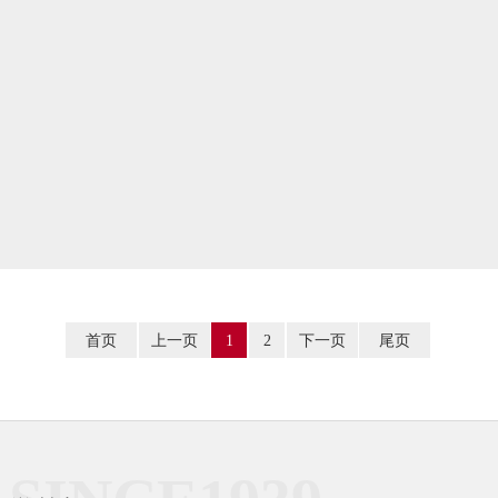
2022-08-12
老师提醒：假期父母陪孩子做这五件事，受益终生！
2022-07-29
家校合力
2022-07-05
首页
上一页
1
2
下一页
尾页