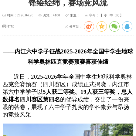
锋绘经纬，赛场竞风流
时间：2026.04.20
浏览：4180
来源：
字号：【
小
中
大
】
打印
分享到：
——内江六中学子征战2025-2026年全国中学生地球
科学奥林匹克竞赛预赛喜获佳绩
近日，2025-2026学年全国中学生地球科学奥林
匹克竞赛预赛（四川赛区）成绩正式揭晓，内江市
第六中学学子以
5
人获二等奖、
19
人获三等奖，总人
数排名四川赛区第四名
的优异成绩，交出了一份亮
眼的答卷，展现了六中学子扎实的学科素养与昂扬
的竞技风采。