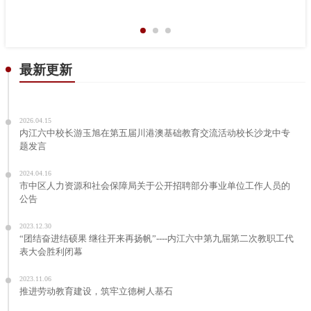
最新更新
2026.04.15
内江六中校长游玉旭在第五届川港澳基础教育交流活动校长沙龙中专
题发言
2024.04.16
市中区人力资源和社会保障局关于公开招聘部分事业单位工作人员的
公告
2023.12.30
“团结奋进结硕果 继往开来再扬帆”----内江六中第九届第二次教职工代
表大会胜利闭幕
2023.11.06
推进劳动教育建设，筑牢立德树人基石