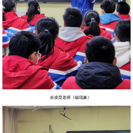
余凌昆老师《磁现象》