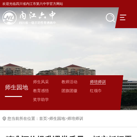
欢迎光临四川省内江市第六中学官方网站
师生风采
教师活动
师培师训
师生园地
教育感悟
团旗团徽
红领巾
奖学助学
您当前所在位置：
首页
>
师生园地
>
师培师训