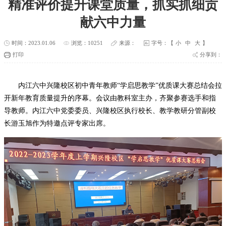
精准评价提升课堂质量，抓实抓细贡
献六中力量
时间：2023.01.06
浏览：10251
来源：
字号：【
小
中
大
】
打印
分享到：
内江六中兴隆校区初中青年教师
“学启思教学”优质课大赛总结会拉
开新年教育质量提升的序幕。会议由教科室主办，齐聚参赛选手和指
导教师。内江六中党委委员、兴隆校区执行校长、教学教研分管副校
长游玉旭作为特邀点评专家出席。