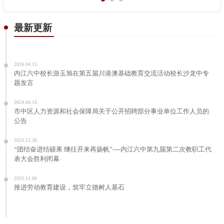
最新更新
2026.04.15
内江六中校长游玉旭在第五届川港澳基础教育交流活动校长沙龙中专
题发言
2024.04.16
市中区人力资源和社会保障局关于公开招聘部分事业单位工作人员的
公告
2023.12.30
“团结奋进结硕果 继往开来再扬帆”----内江六中第九届第二次教职工代
表大会胜利闭幕
2023.11.06
推进劳动教育建设，筑牢立德树人基石