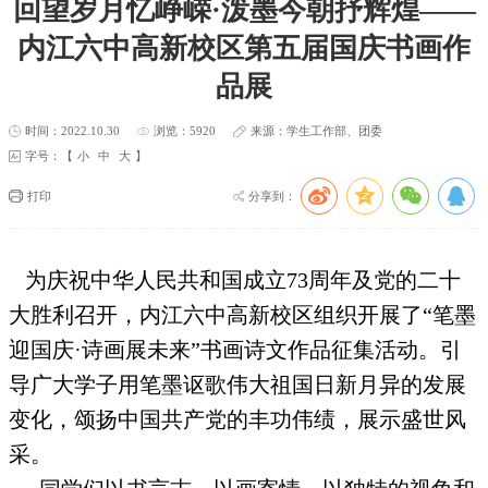
回望岁月忆峥嵘·泼墨今朝抒辉煌——
内江六中高新校区第五届国庆书画作
品展
时间：2022.10.30
浏览：5920
来源：学生工作部、团委
字号：【
小
中
大
】
打印
分享到：
为庆祝中华人民共和国成立73周年及党的二十
大胜利召开，内江六中高新校区组织开展了“笔墨
迎国庆·诗画展未来”书画诗文作品征集活动。引
导广大学子用笔墨讴歌伟大祖国日新月异的发展
变化，颂扬中国共产党的丰功伟绩，展示盛世风
采。