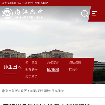
欢迎光临四川省内江市第六中学官方网站
师生风采
教师活动
师培师训
师生园地
教育感悟
团旗团徽
红领巾
奖学助学
您当前所在位置：
首页
>
师生园地
>
团旗团徽