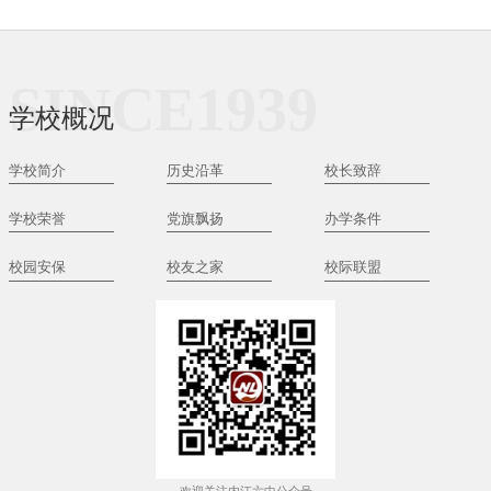
SINCE1939
学校概况
学校简介
历史沿革
校长致辞
学校荣誉
党旗飘扬
办学条件
校园安保
校友之家
校际联盟
欢迎关注内江六中公众号