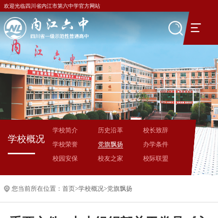
欢迎光临四川省内江市第六中学官方网站
学校简介
历史沿革
校长致辞
学校概况
学校荣誉
党旗飘扬
办学条件
校园安保
校友之家
校际联盟
您当前所在位置：
首页
>
学校概况
>
党旗飘扬