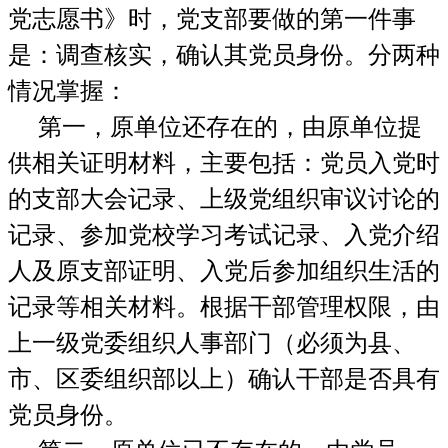
党志愿书》时，党支部要做的第一件事
是：调查核实，确认其党员身份。分两种
情况掌握：
第一，原单位还存在的，由原单位提
供相关证明材料，主要包括：党员入党时
的支部大会记录、上级党组织审议讨论的
记录、参加党校学习考试记录、入党介绍
人及原支部证明、入党后参加组织生活的
记录等相关材料。根据干部管理权限，由
上一级党委组织人事部门（必须为县、
市、区委组织部以上）确认干部是否具有
党员身份。