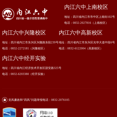
内江六中上南校区
地址：四川省内江市市中区上南街102号
电话：0832-2027816（上南校区）
内江六中兴隆校区
内江六中高新校区
地址：四川省内江市东兴区兴隆路东段239号
地址：四川省内江市东兴区光华大道中段6号
电话：0832-2272181（兴隆校区）
电话：0832-6122004（高新校区）
内江六中经开实验
地址：四川省内江经济技术开发区甜安路325号
电话：0832-6203380（经开实验）
党风廉政和“四风”问题举报电话：0832-2076105