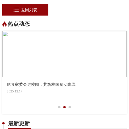
返回列表
热点动态
膳食家委会进校园，共筑校园食安防线
2025.12.17
最新更新