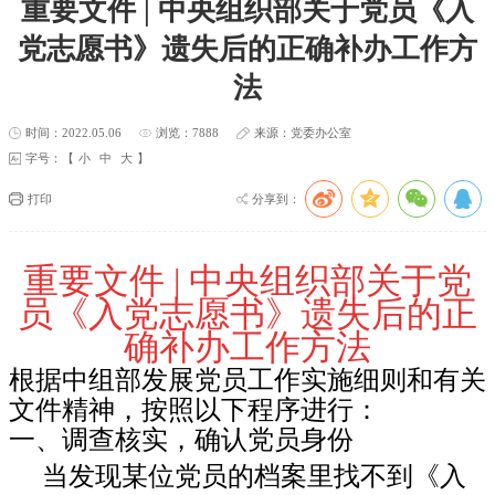
重要文件 | 中央组织部关于党员《入
党志愿书》遗失后的正确补办工作方
法
时间：2022.05.06
浏览：7888
来源：党委办公室
字号：【
小
中
大
】
打印
分享到：
重要文件 | 中央组织部关于党
员《入党志愿书》遗失后的正
确补办工作方法
根据中组部发展党员工作实施细则和有关
文件精神，按照以下程序进行：
一、调查核实，确认党员身份
当发现某位党员的档案里找不到《入