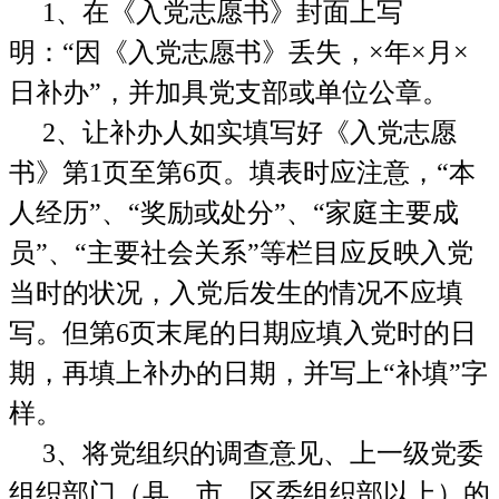
1、在《入党志愿书》封面上写
明：“因《入党志愿书》丢失，×年×月×
日补办”，并加具党支部或单位公章。
2、让补办人如实填写好《入党志愿
书》第1页至第6页。填表时应注意，“本
人经历”、“奖励或处分”、“家庭主要成
员”、“主要社会关系”等栏目应反映入党
当时的状况，入党后发生的情况不应填
写。但第6页末尾的日期应填入党时的日
期，再填上补办的日期，并写上“补填”字
样。
3、将党组织的调查意见、上一级党委
组织部门（县、市、区委组织部以上）的