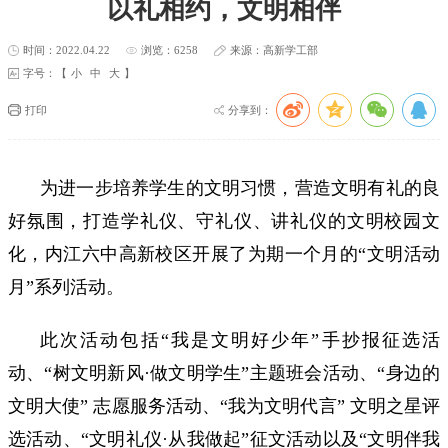
以礼相约，文明相伴
时间：2022.04.22
浏览：6258
来源：高新学工部
字号：【
小
中
大
】
打印
分享到：
为进一步培养学生的文明习惯，营造文明有礼的良
好氛围，打造学礼仪、守礼仪、讲礼仪的文明校园文
化，内江六中高新校区开展了为期一个月的“文明活动
月”系列活动。
此次活动包括“我是文明好少年”手抄报征选活
动、“树文明新风·做文明学生”主题班会活动、“身边的
文明大使” 志愿服务活动、“我为文明代言” 文明之星评
选活动、“文明礼仪
·
从我做起”征文活动以及“文明伴我