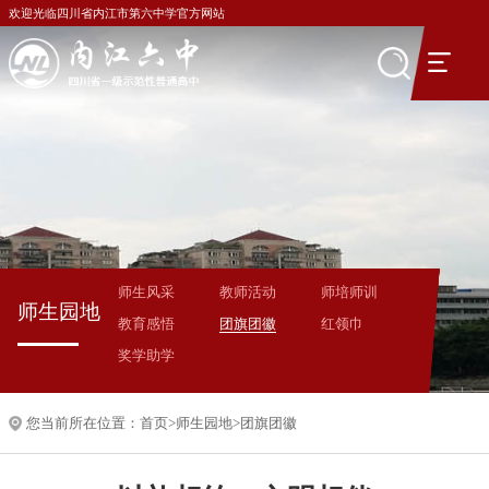
欢迎光临四川省内江市第六中学官方网站
师生风采
教师活动
师培师训
师生园地
教育感悟
团旗团徽
红领巾
奖学助学
您当前所在位置：
首页
>
师生园地
>
团旗团徽