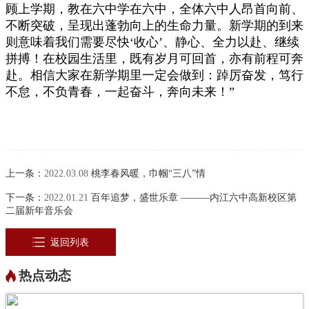
顾上学期，教在六中学在六中，全体六中人昂首向前、
不断突破，呈现出蓬勃向上的生命力量。新学期的到来
则意味着我们需要尽快‘
收心
’、静心、全力以赴、继续
拼搏！
在校园生活里，既有岁月可回首，亦有前程可奔
赴。相信大家在新学期里一定会做到：踔厉奋发，笃行
不怠，不负青春，一起奋斗，奔向未来！”
上一条：
2022.03.08
桃李春风暖，巾帼“三八”情
下一条：
2022.01.21
百年追梦，盛世乐章 ———内江六中高新校区第
二届新年音乐会
返回列表
热点动态