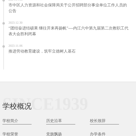
市中区人力资源和社会保障局关于公开招聘部分事业单位工作人员的
公告
2023.12.30
“团结奋进结硕果 继往开来再扬帆”----内江六中第九届第二次教职工代
表大会胜利闭幕
2023.11.06
推进劳动教育建设，筑牢立德树人基石
SINCE1939
学校概况
学校简介
历史沿革
校长致辞
学校荣誉
党旗飘扬
办学条件