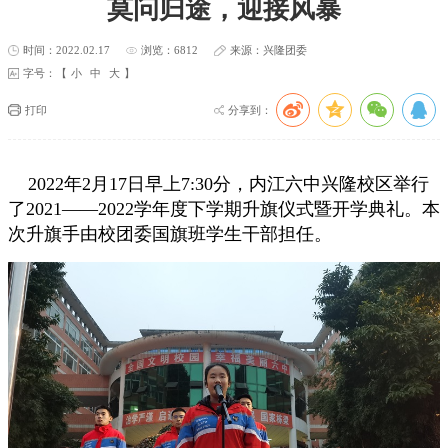
莫问归途，迎接风暴
时间：2022.02.17
浏览：6812
来源：兴隆团委
字号：【
小
中
大
】
打印
分享到：
2022年2月17日早上7:30分，内江六中兴隆校区举行
了2021——2022学年度下学期升旗仪式暨开学典礼。本
次升旗手由校团委国旗班学生干部担任。