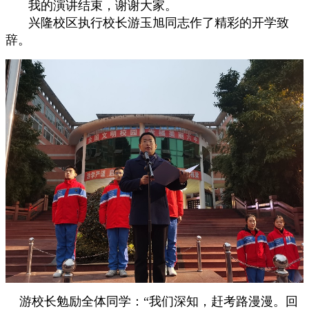
我的演讲结束，谢谢大家。
兴隆校区执行校长游玉旭同志作了精彩的开学致
辞。
游校长勉励全体同学：“
我们深知，赶考路漫漫。回