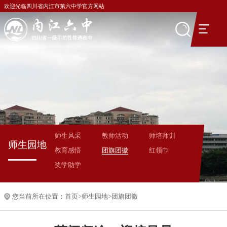
欢迎光临四川省内江市第六中学官方网站
师生风采
教师活动
师培师训
师生园地
教育感悟
团旗团徽
红领巾
奖学助学
您当前所在位置：
首页
>
师生园地
>
团旗团徽