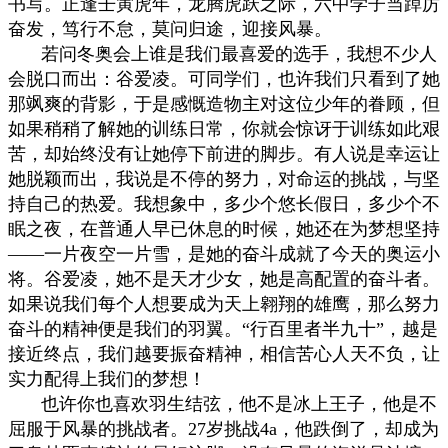
书写。正逢壬寅虎年，龙腾虎跃之际，六中学子当踔厉
奋发，笃行不怠，莫问归途，迎接风暴。
若问冬奥会上谁是我们最喜爱的选手，我想不少人
会脱口而出：谷爱凌。可同学们，也许我们只看到了她
那飒爽的背影，于是感慨造物主对这位少年的眷顾，但
如果稍稍了解她的训练日常，你就会惊讶于训练如此艰
苦，却始终没有让她停下前进的脚步。有人说是幸运让
她脱颖而出，我说是不停的努力，对命运的挑战，与坚
持自己的热爱。我想象中，多少个悠长假日，多少个不
眠之夜，在普通人早已休息的时候，她还在为梦想坚持
——一片夜空一片雪，是她的奋斗成就了今天的奥运小
将。谷爱凌，她不是天才少女，她是高配置的奋斗者。
如果说我们每个人想要成为天上翱翔的雄鹰，那么努力
奋斗的精神便是我们的羽翼。
“
行百里者半九十
”
，越是
接近终点，我们越要振奋精神，相信苦心人天不负，让
实力配得上我们的梦想！
也许你也喜欢羽生结弦，他不是冰上王子，他是不
屈服于风暴的挑战者。
27
岁挑战
4a
，他跌倒了，却成为