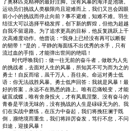
了奥林匹克精神的最好注脚。没有风暴的海洋是池塘。
运动员们挑战人类极限尚且迎难而上，我们又岂会因眼
前小小的挑战而停止向前？事不避难，知难不难。羽生
结弦大可以选择平稳发挥，创下新的辉煌，但他为超越
自我不留退路。为了追求更高的目标，他反复跳跃上千
次高难度动作。他曾说：
“
我身上已经没有再可以断裂
的韧带！
”
是的，平静的海面练不出优秀的水手，只有
流过血的手指，才能弹出世间的绝唱！
时代呼唤我们：做一往无前的奋斗者，做敢为人先
的挑战者，去面对人生的风暴，所知其不可为而为之的
勇士！自反而缩，虽千万人，吾往矣。命运对勇士低
语：你无法战胜风暴。勇士低声回答：我就是风暴！最
好的答案，永远不在熟悉的路上。唯有忍痛蜕变，才能
破茧成蝶，唯有舍身投火，才有凤凰涅槃。没有奋斗的
青春是平淡无味的，没有挑战的人生是碌碌无为的。我
们在实战中磨练，在压力中奋起，我们将挽狂澜于既
倒，濒绝境而重生，我们将踔厉奋发，笃行不怠，不问
归途，迎接风暴！