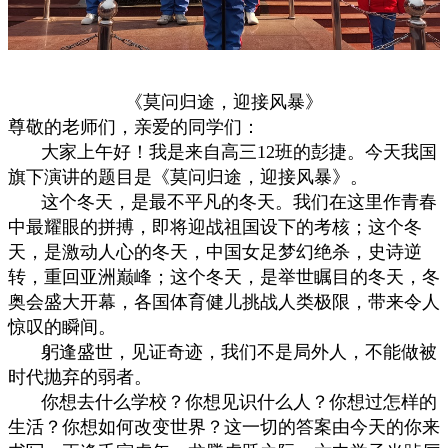
《莫问归途，迎接风暴》
尊敬的老师们，亲爱的同学们：
大家上午好！我是来自高三
12
班的彭捷。今天我国
旗下演讲的题目是《莫问归途，迎接风暴》。
这个冬天，是最不平凡的冬天。我们在这里作青春
中最耀眼的拼搏，即将迎战祖国设下的考核；这个冬
天，是激动人心的冬天，中国女足梦幻绝杀，史诗逆
转，重回亚洲巅峰；这个冬天，是举世瞩目的冬天，冬
奥会盛大开幕，各国体育健儿挑战人类极限，带来令人
惊叹的瞬间。
躬逢盛世，见证奇迹，我们不是局外人，不能做被
时代抛弃的弱者。
你想去什么学校？你想见识什么人？你想过怎样的
生活？你想如何改变世界？这一切的答案由今天的你来