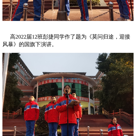
高2022届12班彭捷同学作了题为《莫问归途，迎接
风暴》的国旗下演讲。